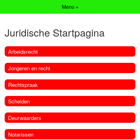
Menu +
Juridische Startpagina
Arbeidsrecht
Jongeren en recht
Rechtspraak
Scheiden
Deurwaarders
Notarissen